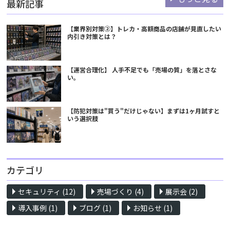
最新記事
【業界別対策②】トレカ・高額商品の店舗が見直したい
内引き対策とは？
【運営合理化】 人手不足でも「売場の質」を落とさな
い。
【防犯対策は"買う"だけじゃない】まずは1ヶ月試すと
いう選択肢
カテゴリ
セキュリティ (12)
売場づくり (4)
展示会 (2)
導入事例 (1)
ブログ (1)
お知らせ (1)