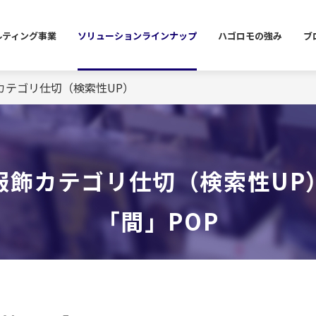
ルティング事業
ソリューション
ラインナップ
ハゴロモの
強み
ブ
カテゴリ仕切（検索性UP）
服飾カテゴリ仕切（検索性UP
「間」POP