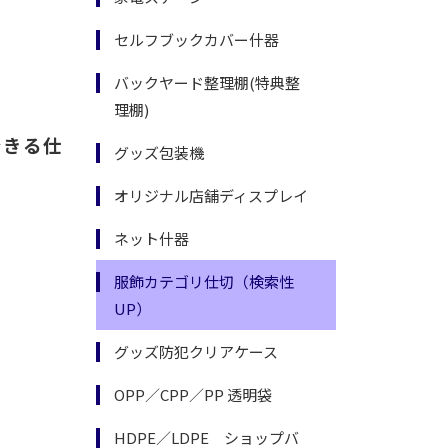
セルフブックカバー什器
バックヤード整理棚(特典整
理棚)
できる仕
グッズ包装機
オリジナル店舗ディスプレイ
ネット什器
服飾カテゴリ仕切（検索性
UP）
グッズ防犯クリアケース
OPP／CPP／PP 透明袋
HDPE／LDPE ショップバ