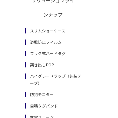
ソリューションライ
ンナップ
スリムショーケース
盗難防止フィルム
フック式ハードタグ
突き出しPOP
ハイグレードラップ（包装テ
ープ）
防犯モニター
自鳴タグバンド
家電ステージ