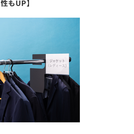
性もUP】